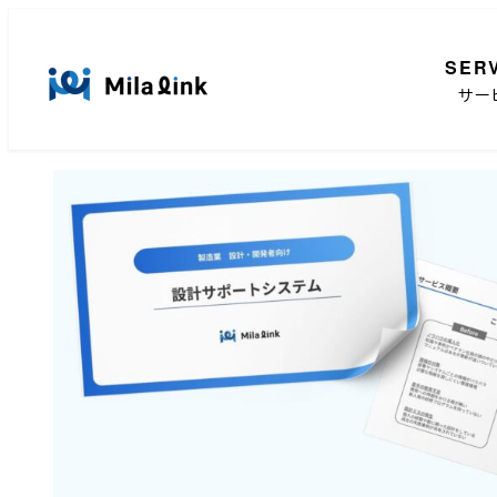
メ
イ
SER
ン
サー
コ
ン
テ
ン
ツ
へ
移
動