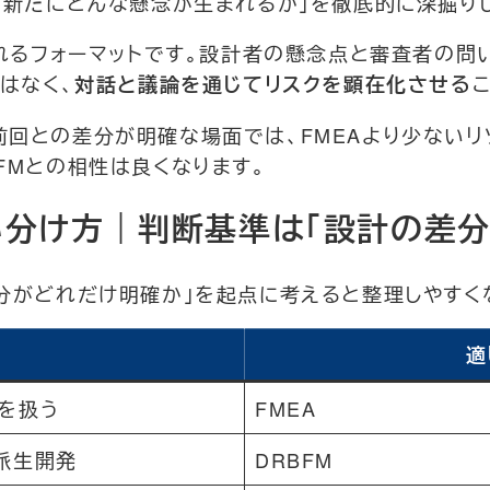
「新たにどんな懸念が生まれるか」を徹底的に深掘り
ばれるフォーマットです。設計者の懸念点と審査者の問
はなく、
対話と議論を通じてリスクを顕在化させる
前回との差分が明確な場面では、FMEAより少ないリ
FMとの相性は良くなります。
使い分け方｜判断基準は「設計の差分
分がどれだけ明確か」を起点に考えると整理しやすく
適
を扱う
FMEA
派生開発
DRBFM