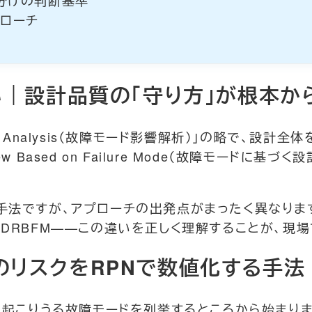
ローチ
違い｜設計品質の「守り方」が根本か
 Effect Analysis（故障モード影響解析）」の略で
iew Based on Failure Mode（故障モードに
法ですが、アプローチの出発点がまったく異なります
DRBFM——この違いを正しく理解することが、現
のリスクをRPNで数値化する手法
、起こりうる故障モードを列挙するところから始まり