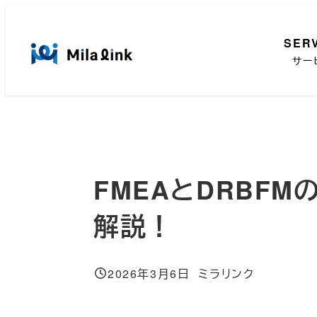
メ
イ
SER
ン
サー
コ
ン
テ
ン
ツ
へ
FMEAとDRBF
移
動
解説！
2026年3月6日
ミラリンク
投稿日
著
者