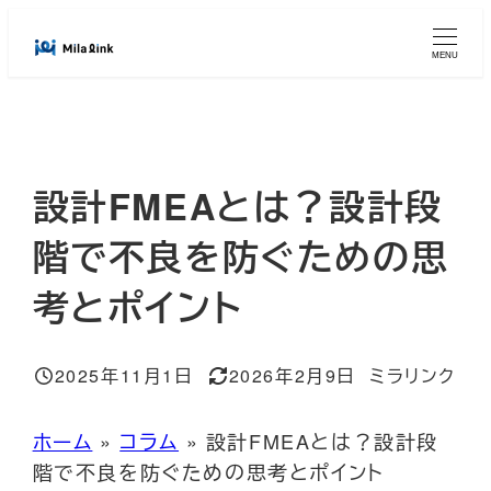
メ
イ
MENU
ン
コ
ン
テ
設計FMEAとは？設計段
ン
ツ
階で不良を防ぐための思
へ
考とポイント
移
動
2025年11月1日
2026年2月9日
ミラリンク
投稿日
更新日
著
者
ホーム
»
コラム
»
設計FMEAとは？設計段
階で不良を防ぐための思考とポイント