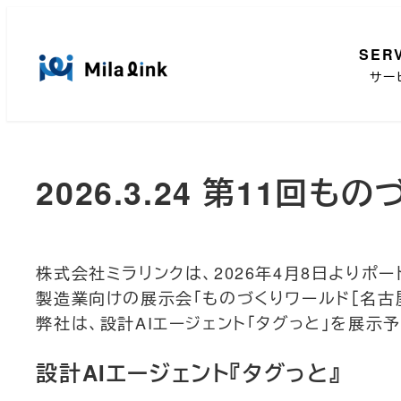
メ
イ
SER
ン
サー
コ
ン
テ
ン
2026.3.24 第11
ツ
へ
移
動
株式会社ミラリンクは、2026年4月8日よりポ
製造業向けの展示会「ものづくりワールド［名古
弊社は、設計AIエージェント「タグっと」を展示
設計AIエージェント『タグっと』