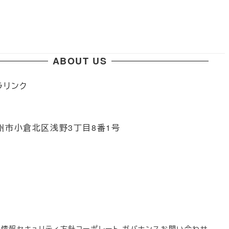
ABOUT US
ラリンク
1
州市小倉北区浅野3丁目8番1号
階
ー
情報セキュリティ方針
コーポレート ガバナンス
お問い合わせ