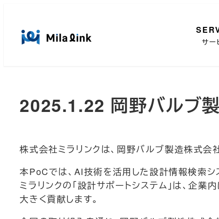
メ
イ
SER
ン
サー
コ
ン
テ
ン
2025.1.22 岡野バ
ツ
へ
移
動
株式会社ミラリンクは、岡野バルブ製造株式会社
本PoCでは、AI技術を活用した設計情報検索
ミラリンクの「設計サポートシステム」は、企業
大きく貢献します。