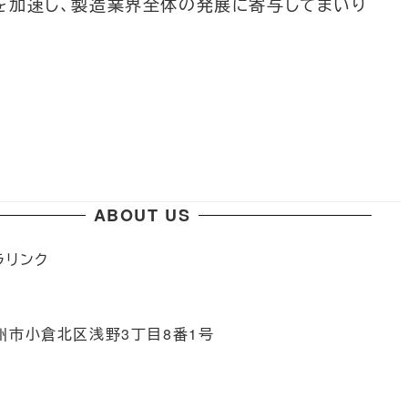
を加速し、製造業界全体の発展に寄与してまいり
ABOUT US
ラリンク
1
州市小倉北区浅野3丁目8番1号
階