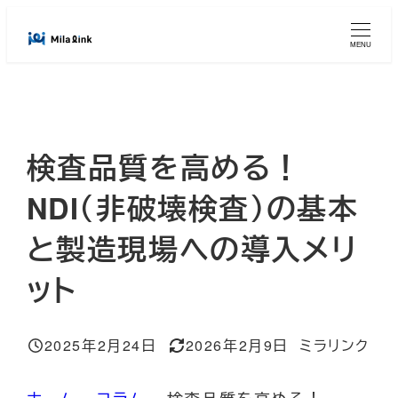
メ
イ
MENU
ン
コ
ン
テ
検査品質を高める！
ン
ツ
NDI（非破壊検査）の基本
へ
と製造現場への導入メリ
移
動
ット
2025年2月24日
2026年2月9日
ミラリンク
投稿日
更新日
著
者
ホーム
»
コラム
»
検査品質を高める！