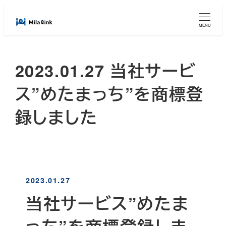
メ
イ
MENU
ン
コ
2023.01.27 当社サービ
ン
テ
ス”めたまっち”を商標登
ン
ツ
録しました
へ
移
動
2023.01.27
当社サービス”めたま